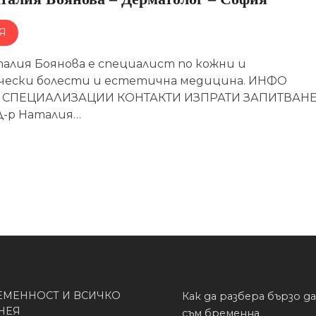
Я
талия Боянова е специалист по кожни и
чески болести и естетична медицина. ИНФО
 СПЕЦИАЛИЗАЦИИ КОНТАКТИ ИЗПРАТИ ЗАПИТВАН
-р Наталия…
ЕМЕННОСТ И ВСИЧКО
Как да разбера бързо д
 НЕЯ
съм бременна