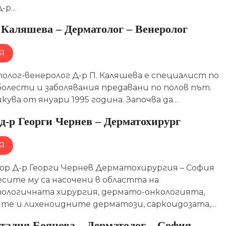
-р…
 Каляшева – Дерматолог – Венеролог
Я
олог-венеролог Д-р П. Каляшева е специалист по
олести и заболявания предавани по полов път.
ува от януари 1995 година. Започва да…
д-р Георги Чернев – Дерматохирург
Я
ор Д-р Георги Чернев Дерматохирургия – София
сите му са насочени в областта на
ологичната хирургия, дермато-онкологията,
ите и лихеноидните дерматози, саркоидозата,…
аталия Боянова – Дерматолог – София