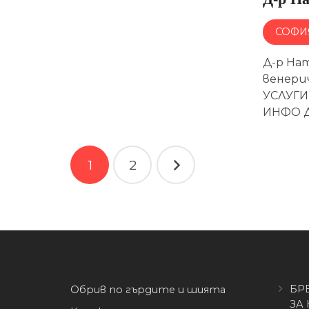
СОФИ
Д-р На
венери
УСЛУГИ
ИНФО Д
Навигация
1
2
БР
Обрив по гърдите и шията
ЗА