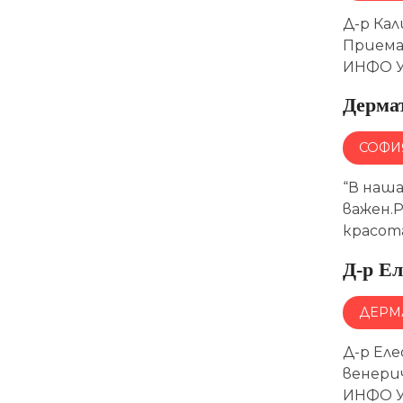
Д-р Ка
Приема
ИНФО У
Дерма
СОФИ
“В наш
важен.
красота
Д-р Е
ДЕРМ
Д-р Ел
венери
ИНФО У