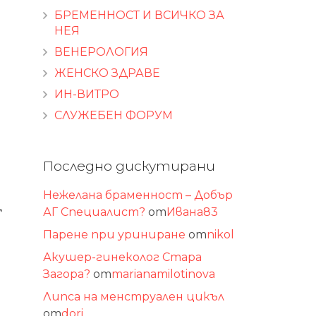
БРЕМЕННОСТ И ВСИЧКО ЗА
НЕЯ
ВЕНЕРОЛОГИЯ
ЖЕНСКО ЗДРАВЕ
ИН-ВИТРО
СЛУЖЕБЕН ФОРУМ
Последно дискутирани
Нежелана браменност – Добър
г
АГ Специалист?
от
Ивана83
Парене при уриниране
от
nikol
Акушер-гинеколог Стара
Загора?
от
marianamilotinova
Липса на менструален цикъл
от
dori