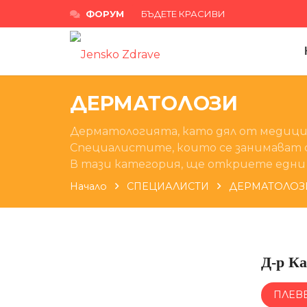
ФОРУМ
БЪДЕТЕ КРАСИВИ
ДЕРМАТОЛОЗИ
Дерматологията, като дял от медицин
Специалистите, които се занимават с
В тази категория, ще откриете едни 
Начало
СПЕЦИАЛИСТИ
ДЕРМАТОЛОЗ
Д-р К
ПЛЕВ