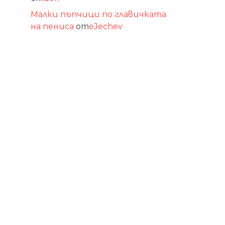
Малки пъпчици по главичката
на пениса
от
eJechev