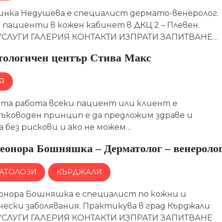
линка Недушева е специалист дермато-венеролог.
 пациенти в кожен кабинет в ДКЦ 2 – Плевен.
СЛУГИ ГАЛЕРИЯ КОНТАКТИ ИЗПРАТИ ЗАПИТВАНЕ…
тологичен център Стива Макс
Я
ата работа всеки пациент или клиент е
Ръководен принцип е да предложим здраве и
 без рискови и ако не можем…
леонора Бошняшка – Дерматолог – венероло
АТОЛОЗИ
КЪРДЖАЛИ
еонора Бошняшка е специалист по кожни и
чески заболявания. Практикува в град Кърджали
СЛУГИ ГАЛЕРИЯ КОНТАКТИ ИЗПРАТИ ЗАПИТВАНЕ