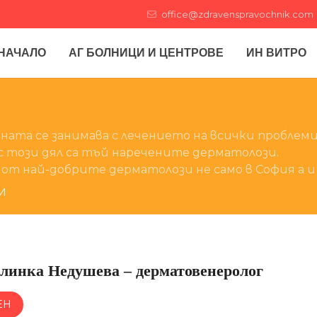
office@zdravenspravochnik.com
НАЧАЛО
АГ БОЛНИЦИ И ЦЕНТРОВЕ
ИН ВИТРО
ата се занимава с лечението на всички проблеми
 този дял са тъй наречените дерматолози.
от най-добрите дерматолози не само в София а и 
И
алинка Недушева – дерматовенеролог
ЕН