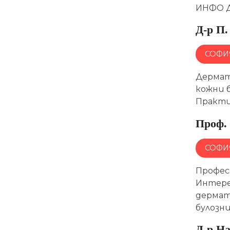
ИНФО Д
Д-р П.
СОФИ
Дермат
кожни б
Практик
Проф. 
СОФИ
Профес
Интере
дермат
булозн
Д-р Н