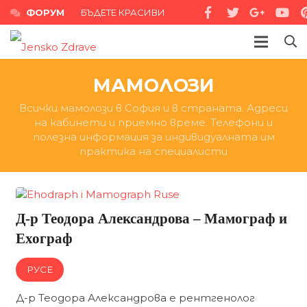
ФОРУМ
БЪДЕТЕ КРАСИВИ
МАМОЛОЗИ
Всички мамолози в София и в страната. Адреси
на кабинети и приемно време. Телефони и
полезна информация за индивидуалната им
практика на специалисти
Д-р Теодора Александрова – Мамограф и
Ехограф
РУСЕ
Д-р Теодора Александрова е рентгенолог