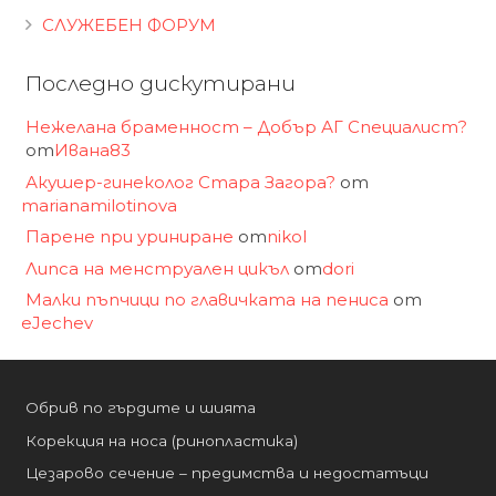
СЛУЖЕБЕН ФОРУМ
Последно дискутирани
Нежелана браменност – Добър АГ Специалист?
от
Ивана83
Акушер-гинеколог Стара Загора?
от
marianamilotinova
Парене при уриниране
от
nikol
Липса на менструален цикъл
от
dori
Малки пъпчици по главичката на пениса
от
eJechev
Обрив по гърдите и шията
Корекция на носа (ринопластика)
Цезарово сечение – предимства и недостатъци