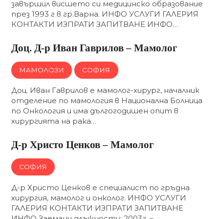
завършил висшето си медицинско образование
през 1993 г в гр.Варна. ИНФО УСЛУГИ ГАЛЕРИЯ
КОНТАКТИ ИЗПРАТИ ЗАПИТВАНЕ ИНФО…
Доц. Д-р Иван Гаврилов – Мамолог
МАМОЛОЗИ
СОФИЯ
Доц. Иван Гаврилов е мамолог-хирург, началник
отделение по мамология в Национална Болница
по Онкология и има дългогодишен опит в
хирургията на рака…
Д-р Христо Ценков – Мамолог
СОФИЯ
Д-р Христо Ценков е специалист по гръдна
хирургия, мамолог и онколог. ИНФО УСЛУГИ
ГАЛЕРИЯ КОНТАКТИ ИЗПРАТИ ЗАПИТВАНЕ
ИНФО Заемани длъжности: 2003г. –…