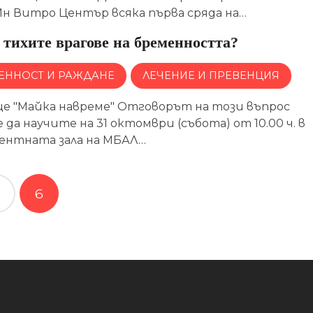
Ин Витро Център всяка първа сряда на…
 тихите врагове на бременността?
ЕННОСТ И РАЖДАНЕ
ЛЕЧЕНИЕ И ПРЕВЕНЦИЯ
е "Майка навреме" Отговорът на този въпрос
да научите на 31 октомври (събота) от 10.00 ч. в
ентната зала на МБАЛ…
6