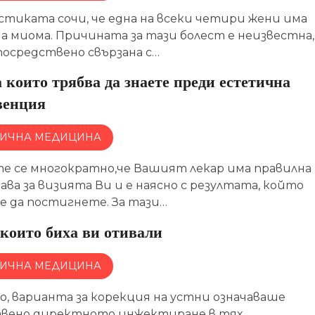
тиката сочи, че една на всеки четири жени има
а миома. Причината за тази болест е неизвестна,
посредствено свързана с…
 които трябва да знаете преди естетична
венция
ТИЧНА МЕДИЦИНА
те се многократно,че Вашият лекар има правилна
ва за визията Ви и е наясно с резултата, който
е да постигнете. За тази…
които биха ви отивали
ТИЧНА МЕДИЦИНА
о, варианта за корекция на устни означаваше
вено директното инжектиране в тях,