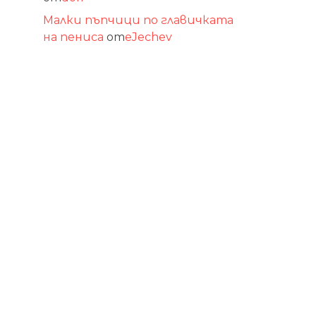
Малки пъпчици по главичката
на пениса
от
eJechev