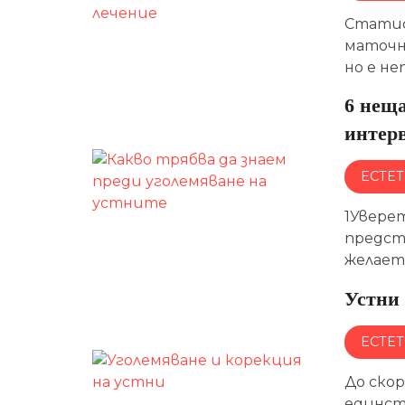
Статис
маточн
но е не
6 неща
интер
ЕСТЕ
1Увере
предста
желает
Устни 
ЕСТЕ
До скор
единст