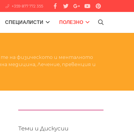
+359 877 772 355
СПЕЦИАЛИСТИ
ПОЛЕЗНО
ите на физическото и менталното
чна медицина, Лечение, превенция и
Теми и Дискусии