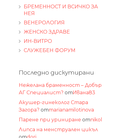
БРЕМЕННОСТ И ВСИЧКО ЗА
НЕЯ
ВЕНЕРОЛОГИЯ
ЖЕНСКО ЗДРАВЕ
ИН-ВИТРО
СЛУЖЕБЕН ФОРУМ
Последно дискутирани
Нежелана браменност – Добър
АГ Специалист?
от
Ивана83
Акушер-гинеколог Стара
Загора?
от
marianamilotinova
Парене при уриниране
от
nikol
Липса на менструален цикъл
от
dori