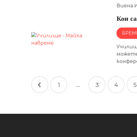
Виена 
Кои са
БРЕМ
Училищ
можете 
конфер
Навигация
1
…
3
4
5