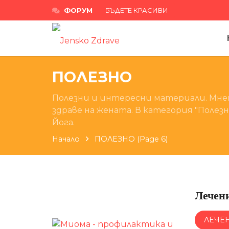
ФОРУМ
БЪДЕТЕ КРАСИВИ
ПОЛЕЗНО
Полезни и интересни материали. Мне
здраве на жената. В категория "Поле
Йога.
Начало
ПОЛЕЗНО
(Page 6)
Лечени
ЛЕЧЕ