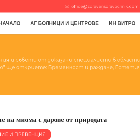
office@zdravenspravochnik.com
НАЧАЛО
АГ БОЛНИЦИ И ЦЕНТРОВЕ
ИН ВИТРО
ния и съвети от доказани специалисти в област
зно" ще откриете: Бременност и раждане, Естети
е на миома с дарове от природата
НИЕ И ПРЕВЕНЦИЯ