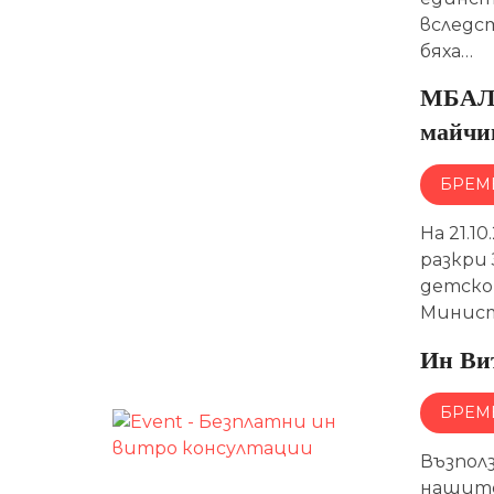
вследс
бяха…
МБАЛ 
майчи
БРЕМ
На 21.1
разкри
детско 
Минист
Ин Ви
БРЕМ
Възпол
нашите