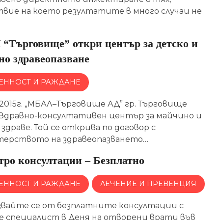
твие на което резултатите в много случаи не
“Търговище” откри център за детско и
но здравеопазване
ЕННОСТ И РАЖДАНЕ
0.2015г. „МБАЛ–Търговище АД” гр. Търговище
 Здравно-консултативен център за майчино и
здраве. Той се открива по договор с
ерството на здравеопазването…
тро консултации – Безплатно
ЕННОСТ И РАЖДАНЕ
ЛЕЧЕНИЕ И ПРЕВЕНЦИЯ
звайте се от безплатните консултации с
 специалист в Деня на отворени врати във