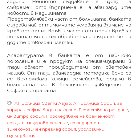
години. Нейното създаване е израз на
съвременното възприемане на авангардните
новости в медицината.
Представлявайки част от болницата, банката
създава най-оптималните условия за взимане на
кръв от пъпна връв и части от пъпна връв за
по-нататъшна им обработка и съхранение на
дозите стволови клетки.
Апаратурата в банката е от най-ново
поколение и е продукт на специализирани в
тази област производители от световен
мащаб. От тази авангардна методика вече са
се възползвали хиляди семейства, родили в
болницата или в болничните заведения на
София и страната.
АГ Болница Свети Лазар
,
АГ Болница София
,
аг
хирурги софия
,
водно раждане
,
Естествено раждане
,
ин витро софия
,
Проследяване на бременност
,
секцио - цезарово сечение
,
стандартен
гинекологичен преглед софия
,
урологични
изследвания