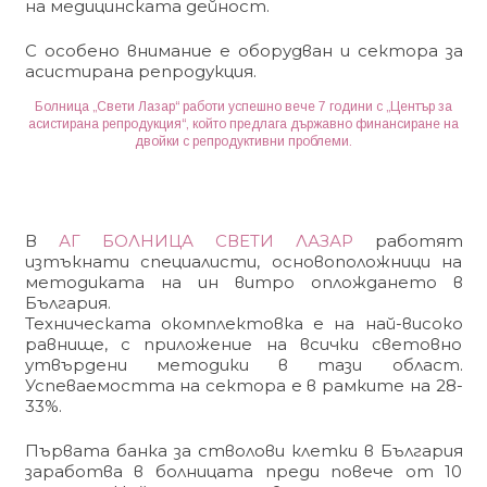
на медицинската дейност.
С особено внимание е оборудван и сектора за
асистирана репродукция.
Болница „Свети Лазар“ работи успешно вече 7 години с „Център за
асистирана репродукция“, който предлага държавно финансиране на
двойки с репродуктивни проблеми.
В
АГ БОЛНИЦА СВЕТИ ЛАЗАР
работят
изтъкнати специалисти, основоположници на
методиката на ин витро оплождането в
България.
Техническата окомплектовка е на най-високо
равнище, с приложение на всички световно
утвърдени методики в тази област.
Успеваемостта на сектора е в рамките на 28-
33%.
Първата банка за стволови клетки в България
заработва в болницата преди повече от 10