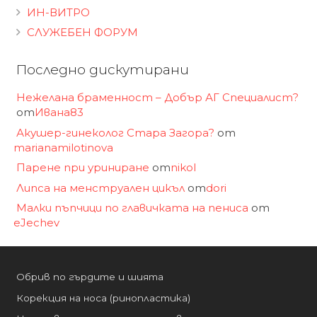
ИН-ВИТРО
СЛУЖЕБЕН ФОРУМ
Последно дискутирани
Нежелана браменност – Добър АГ Специалист?
от
Ивана83
Акушер-гинеколог Стара Загора?
от
marianamilotinova
Парене при уриниране
от
nikol
Липса на менструален цикъл
от
dori
Малки пъпчици по главичката на пениса
от
eJechev
Обрив по гърдите и шията
Корекция на носа (ринопластика)