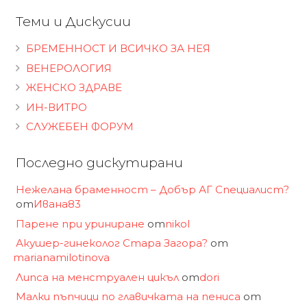
Теми и Дискусии
БРЕМЕННОСТ И ВСИЧКО ЗА НЕЯ
ВЕНЕРОЛОГИЯ
ЖЕНСКО ЗДРАВЕ
ИН-ВИТРО
СЛУЖЕБЕН ФОРУМ
Последно дискутирани
Нежелана браменност – Добър АГ Специалист?
от
Ивана83
Парене при уриниране
от
nikol
Акушер-гинеколог Стара Загора?
от
marianamilotinova
Липса на менструален цикъл
от
dori
Малки пъпчици по главичката на пениса
от