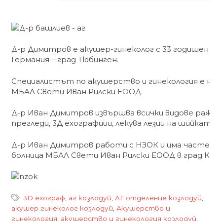
Д-р Димитров е акушер-гинеколог с 33 годишен ст
Германия – град Тюбинген.
Специалистът по акушерство и гинекология е нача
МБАЛ Свети Иван Рилски ЕООД.
Д-р Иван Димитров извършва всички видове раждан
прегледи, 3Д ехографиии, лекува лезии на шийката
Д-р Иван Димитров работи с НЗОК и има частен к
болница МБАЛ Свети Иван Рилски ЕООД в град Козл
3D ехограф
,
аг козлодуй
,
АГ отделение козлодуй
,
акушер гинеколог козлодуй
,
Акушерство и
гинекология
,
акушерство и гинекология козлодуй
,