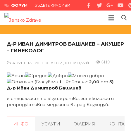
ФОРУМ
БЪДЕТЕ КРАСИВИ
Д-Р ИВАН ДИМИТРОВ БАШЛИЕВ – АКУШЕР
– ГИНЕКОЛОГ
6119
АКУШЕР-ГИНЕКОЛОЗИ
,
КОЗЛОДУЙ
(Гласували
1
- Рейтинг:
2,00
от
5)
Д-р Иван Димитров Башлиев
е специалист по акушерство, гинекология и
репродуктивна медицина в град Козлодуй.
ИНФО
УСЛУГИ
ГАЛЕРИЯ
КОНТАКТ