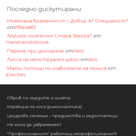
Последно дискутирани
Нежелана браменност – Добър АГ Специалист?
от
Ивана83
Акушер-гинеколог Стара Загора?
от
marianamilotinova
Парене при уриниране
от
nikol
Липса на менструален цикъл
от
dori
Малки пъпчици по главичката на пениса
от
eJechev
Обрив по гърдите и шията
Корекция на носа (ринопластика)
Цезарово сечение – предимства и недостатъци
Не мога да забременея?
"Професионалист" работещ непрофесионално!!!!