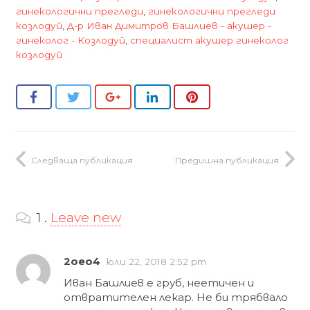
гинекологични прегледи
,
гинекологични прегледи
козлодуй
,
Д-р Иван Димитров Башлиев - акушер -
гинеколог - Козлодуй
,
специалист акушер гинеколог
козлодуй
Следваща публикация
Предишна публикация
1
коментар
.
Leave new
2oeo4
юли 22, 2018 2:52 pm
Иван Башлиев е груб, неетичен и
отвратителен лекар. Не би трябвало