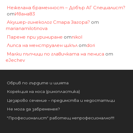
Нежелана браменност – Добър АГ Специалист?
от
Ивана83
Акушер-гинеколог Стара Загора?
от
marianamilotinova
Парене при уриниране
от
nikol
Липса на менструален цикъл
от
dori
Малки пъпчици по главичката на пениса
от
eJechev
Обрив по гърдите и шията
Корекция на носа (ринопластика)
Цезарово сечение – предимства и недостатъци
Не мога да забременея?
"Професионалист" работещ непрофесионално!!!!