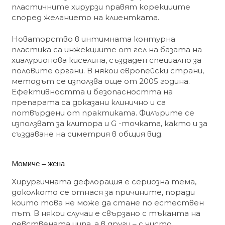
пластичните хирурзи правят корекциите
според желанието на клиентката.
Новаторство в интимната контурна
пластика са инжекциите от гел на базата на
хиалурионова киселина, създаден специално за
половите органи. В някои европейски страни,
методът се използва още от 2005 година.
Ефективността и безопасността на
препарата са доказани клинично и са
потвърдени от практиката. Филърите се
използват за клитора и G -точката, както и за
създаване на симетрия в общия вид.
Момиче – жена
Хирургичната дефлорация е сериозна тема,
доколкото се отнася за причините, поради
които това не може да стане по естествен
път. В някои случаи е свързано с тъканта на
девствената ципа, а в други – с чисто