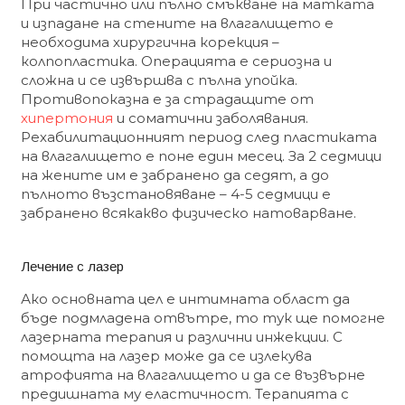
При частично или пълно смъкване на матката
и изпадане на стените на влагалището е
необходима хирургична корекция –
колпопластика. Операцията е сериозна и
сложна и се извършва с пълна упойка.
Противопоказна е за страдащите от
хипертония
и соматични заболявания.
Рехабилитационният период след пластиката
на влагалището е поне един месец. За 2 седмици
на жените им е забранено да седят, а до
пълното възстановяване – 4-5 седмици е
забранено всякакво физическо натоварване.
Лечение с лазер
Ако основната цел е интимната област да
бъде подмладена отвътре, то тук ще помогне
лазерната терапия и различни инжекции. С
помощта на лазер може да се излекува
атрофията на влагалището и да се възвърне
предишната му еластичност. Терапията с