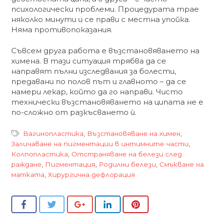
психологически проблеми. Процедурата трае
няколко минути и се прави с местна упойка.
Няма противопоказания.
Съвсем друга работа е възстановяването на
химена. В тази ситуация трябва да се
направят пълни изследвания за болести,
предавани по полов път и главното – да се
намери лекар, който да го направи. Чисто
технически възстановяването на ципата не е
по-сложно от разкъсването ѝ.
Вагинопластика
,
Възстановяване на химен
,
Заличаване на пигментации в интимните части
,
Колпопластика
,
Отстраняване на белези след
раждане
,
Пигментация
,
Родилни белези
,
Смъкване на
матката
,
Хирургична дефлорация