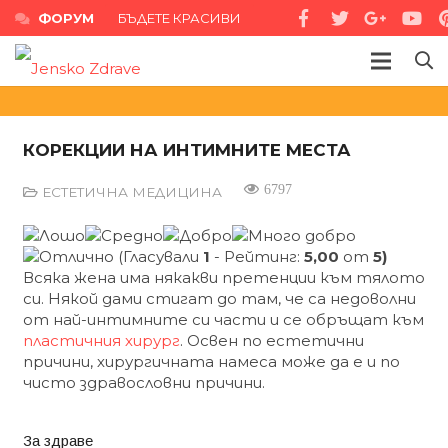
ФОРУМ
БЪДЕТЕ КРАСИВИ
КОРЕКЦИИ НА ИНТИМНИТЕ МЕСТА
6797
ЕСТЕТИЧНА МЕДИЦИНА
(Гласували
1
- Рейтинг:
5,00
от
5)
Всяка жена има някакви претенции към тялото
си. Някой дами стигат до там, че са недоволни
от най-интимните си части и се обръщат към
пластичния хирург
. Освен по естетични
причини, хирургичната намеса може да е и по
чисто здравословни причини.
За здраве