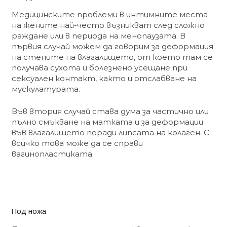
Медицинските проблеми в интимните места
на жените най-често възникват след сложно
раждане или в периода на менопаузата. В
първия случай можем да говорим за деформация
на стените на влагалището, от което там се
получава сухота и болезнено усещане при
сексуален контакт, както и отслабване на
мускулатурата.
Във втория случай става дума за частично или
пълно смъкване на матката и за деформации
във влагалището поради липсата на колаген. С
всичко това може да се справи
вагинопластиката.
Под ножа