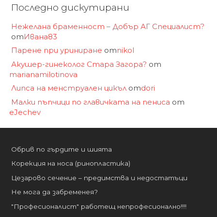
Последно дискутирани
Нежелана браменност – Добър АГ Специалист?
от
Ивана83
Парене при уриниране
от
nikol
Акушер-гинеколог Стара Загора?
от
marianamilotinova
Липса на менструален цикъл
от
dori
Малки пъпчици по главичката на пениса
от
eJechev
Обрив по гърдите и шията
Корекция на носа (ринопластика)
Цезарово сечение – предимства и недостатъци
Не мога да забременея?
"Професионалист" работещ непрофесионално!!!!