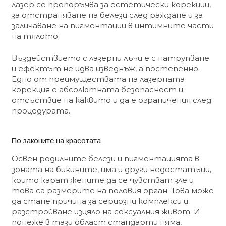
лазер се препоръчва за естетически корекции,
за отстраняване на белези след раждане и за
заличаване на пигментации в интимните части
на тялото.
Въздействието с лазерни лъчи е с натрупване
и ефектът не идва изведнъж, а постепенно.
Едно от преимуществата на лазерната
корекция е абсолютната безопасност и
отсъствие на каквито и да е ограничения след
процедурата.
По законите на красотата
Освен родилните белези и пигментацията в
зоната на бикините, има и други недостатъци,
които карат жените да се чувстват зле и
това са размерите на половия орган. Това може
да стане причина за сериозни комплекси и
разстройване изцяло на сексуалния живот. И
понеже в тази област стандарти няма,