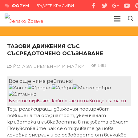
ФОРУМ
БЪДЕТЕ КРАСИВИ
ТАЗОВИ ДВИЖЕНИЯ СЪС
СЪСРЕДОТОЧЕНО ОСЪЗНАВАНЕ
1481
ЙОГА ЗА БРЕМЕННИ И МАЙКИ
Все още няма рейтинг!
Бъдете първият, който ще остави оценката си
Тези релаксиращи движения поощряват
повишената осъзнатост, увеличават
кръвотока и гъвкавостта в тазовата област.
Почувствайте как се откривате за нова
лечебна енергия и се освободете от всякакво