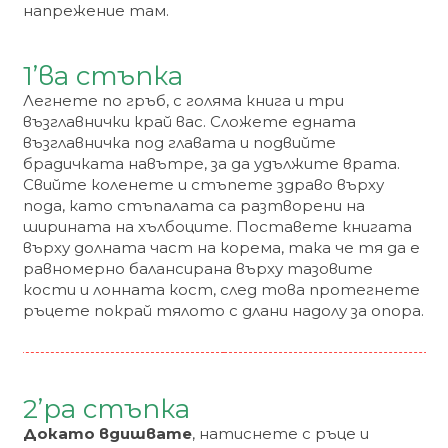
напрежение там.
1’ва стъпка
Легнете по гръб, с голяма книга и три
възглавнички край вас. Сложете едната
възглавничка под главата и подвийте
брадичката навътре, за да удължите врата.
Свийте коленете и стъпете здраво върху
пода, като стъпалата са разтворени на
ширината на хълбоците. Поставете книгата
върху долната част на корема, така че тя да е
равномерно балансирана върху тазовите
кости и лонната кост, след това протегнете
ръцете покрай тялото с длани надолу за опора.
2’ра стъпка
Докато вдишвате
, натиснете с ръце и