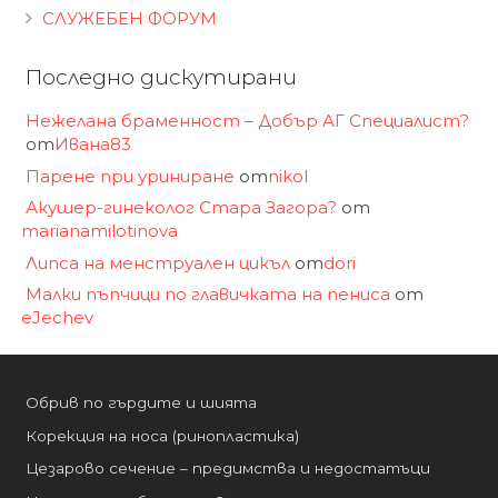
СЛУЖЕБЕН ФОРУМ
Последно дискутирани
Нежелана браменност – Добър АГ Специалист?
от
Ивана83
Парене при уриниране
от
nikol
Акушер-гинеколог Стара Загора?
от
marianamilotinova
Липса на менструален цикъл
от
dori
Малки пъпчици по главичката на пениса
от
eJechev
Обрив по гърдите и шията
Корекция на носа (ринопластика)
Цезарово сечение – предимства и недостатъци