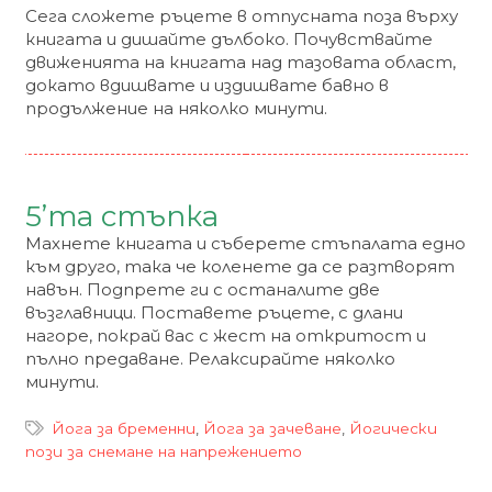
Сега сложете ръцете в отпусната поза върху
книгата и дишайте дълбоко. Почувствайте
движенията на книгата над тазовата област,
докато вдишвате и издишвате бавно в
продължение на няколко минути.
5’та стъпка
Махнете книгата и съберете стъпалата едно
към друго, така че коленете да се разтворят
навън. Подпрете ги с останалите две
възглавници. Поставете ръцете, с длани
нагоре, покрай вас с жест на откритост и
пълно предаване. Релаксирайте няколко
минути.
Йога за бременни
,
Йога за зачеване
,
Йогически
пози за снемане на напрежението