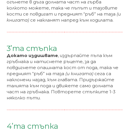
огънете в дъга долната част на гърба
колкото можете, така че пъпът и тазовите
кости се повдигат и предният “ръб” на таза
(и
книгата)
се накланят напред към ходилата.
3’та стъпка
Докато издишвате
, издърпайте пъпа към
гръбнака и натиснете ръцете, за да
повдигнете опашната кост от пода, така че
предният “ръб” на таза
(и книгата)
сега са
наклонени назад, към главата. Придържайте
талията към пода и движете само долната
част на гръбнака. Повторете стъпките 1-3
няколко пъти.
4’та стъпка